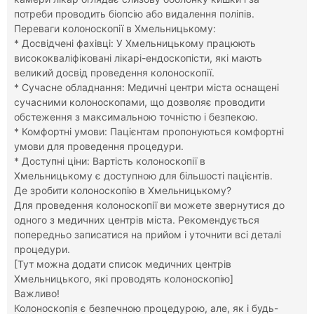
потреби проводить біопсію або видалення поліпів.
Переваги колоноскопії в Хмельницькому:
* Досвідчені фахівці: У Хмельницькому працюють
висококваліфіковані лікарі-ендоскопісти, які мають
великий досвід проведення колоноскопії.
* Сучасне обладнання: Медичні центри міста оснащені
сучасними колоноскопами, що дозволяє проводити
обстеження з максимальною точністю і безпекою.
* Комфортні умови: Пацієнтам пропонуються комфортні
умови для проведення процедури.
* Доступні ціни: Вартість колоноскопії в
Хмельницькому є доступною для більшості пацієнтів.
Де зробити колоноскопію в Хмельницькому?
Для проведення колоноскопії ви можете звернутися до
одного з медичних центрів міста. Рекомендується
попередньо записатися на прийом і уточнити всі деталі
процедури.
[Тут можна додати список медичних центрів
Хмельницького, які проводять колоноскопію]
Важливо!
Колоноскопія є безпечною процедурою, але, як і будь-