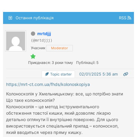
Остання публікація
RSS
mrtdjjj
(@mrtdjjj)
Учасник
Moderator
Приєднався: 3 роки тому
Публікації: 5
02/01/2025 5:36 am
Topic starter
https://mrt-ct.com.ua/fhds/kolonoskopiya
Колоноскопія у Хмельницькому: все, що потрібно знати
Що таке колоноскопія?
Колоноскопія – це метод інструментального
обстеження товстої кишки, який дозволяє лікарю
детально оглянути її внутрішню поверхню. Для цього
використовується спеціальний прилад – колоноскоп,
який вводиться через пряму кишку.