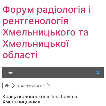
Перейти
Форум радіологія і
до
вмісту
рентгенологія
Хмельницького та
Хмельницької
області
ФГДС Хмельницький
Краща колоноскопія без болю в
Хмельницькому