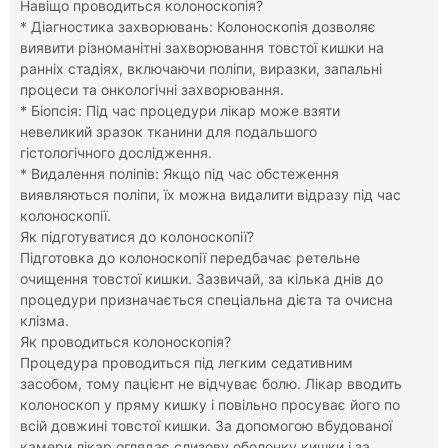
Навіщо проводиться колоноскопія?
* Діагностика захворювань: Колоноскопія дозволяє
виявити різноманітні захворювання товстої кишки на
ранніх стадіях, включаючи поліпи, виразки, запальні
процеси та онкологічні захворювання.
* Біопсія: Під час процедури лікар може взяти
невеликий зразок тканини для подальшого
гістологічного дослідження.
* Видалення поліпів: Якщо під час обстеження
виявляються поліпи, їх можна видалити відразу під час
колоноскопії.
Як підготуватися до колоноскопії?
Підготовка до колоноскопії передбачає ретельне
очищення товстої кишки. Зазвичай, за кілька днів до
процедури призначається спеціальна дієта та очисна
клізма.
Як проводиться колоноскопія?
Процедура проводиться під легким седативним
засобом, тому пацієнт не відчуває болю. Лікар вводить
колоноскоп у пряму кишку і повільно просуває його по
всій довжині товстої кишки. За допомогою вбудованої
камери лікар оглядає слизову оболонку кишки і за