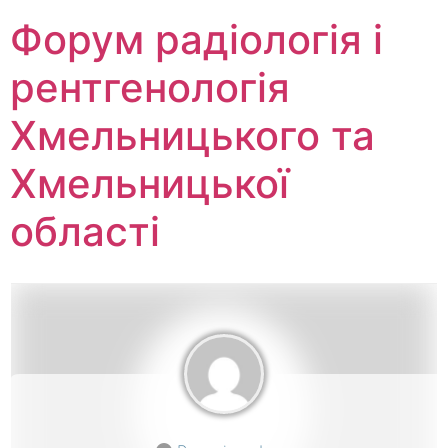
Перейти
Форум радіологія і
до
вмісту
рентгенологія
Хмельницького та
Хмельницької
області