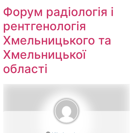
Перейти
Форум радіологія і
до
вмісту
рентгенологія
Хмельницького та
Хмельницької
області